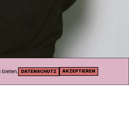
 bieten.
AKZEPTIEREN
DATENSCHUTZ