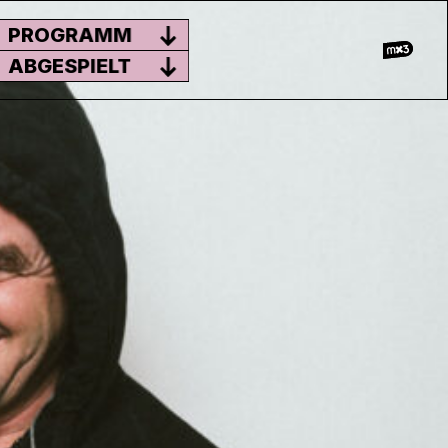
PROGRAMM
ABGESPIELT
EL